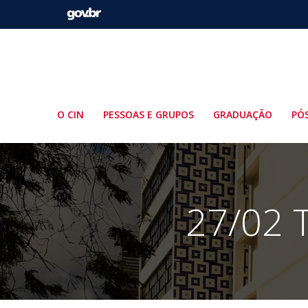
Pular
para
o
conteúdo
O CIN
PESSOAS E GRUPOS
GRADUAÇÃO
PÓ
27/02 