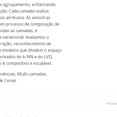
 de agrupamento, enfatizando
ação. Cada camada realiza
dos atributos. As amostras
um processo de composição de
todas as camadas, é
 variacional. Avaliamos o
eração, reconhecimento de
m modelos que dividem o espaço
erivados do k-NN e do LVQ.
é competitivo e escalável.
vâncias, Multi-camadas,
de Cenas.
Navegação
Próxima