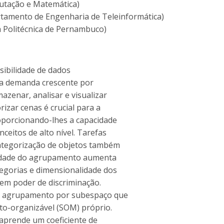
utação e Matemática)
rtamento de Engenharia de Teleinformática)
a Politécnica de Pernambuco)
sibilidade de dados
ma demanda crescente por
zenar, analisar e visualizar
izar cenas é crucial para a
oporcionando-lhes a capacidade
eitos de alto nível. Tarefas
ategorização de objetos também
xidade do agrupamento aumenta
egorias e dimensionalidade dos
rem poder de discriminação.
e agrupamento por subespaço que
o-organizável (SOM) próprio.
prende um coeficiente de