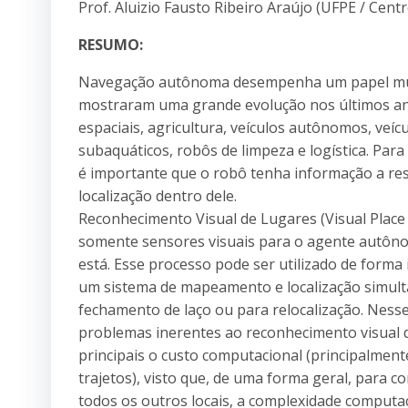
Prof. Aluizio Fausto Ribeiro Araújo (UFPE / Cent
RESUMO:
Navegação autônoma desempenha um papel mui
mostraram uma grande evolução nos últimos an
espaciais, agricultura, veículos autônomos, veí
subaquáticos, robôs de limpeza e logística. Para 
é importante que o robô tenha informação a re
localização dentro dele.
Reconhecimento Visual de Lugares (Visual Place
somente sensores visuais para o agente autôno
está. Esse processo pode ser utilizado de form
um sistema de mapeamento e localização simult
fechamento de laço ou para relocalização. Nesse
problemas inerentes ao reconhecimento visual 
principais o custo computacional (principalmen
trajetos), visto que, de uma forma geral, para c
todos os outros locais, a complexidade computac