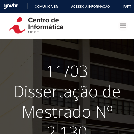
COMUNICA BR
ACESSO À INFORMAÇÃO
PARTI
Pular
IR
para
PARA
o
O
conteúdo
CONTEÚDO
11/03
Dissertação de
Mestrado Nº
2.130