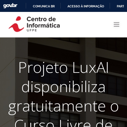
COMUNICA BR
ACESSO À INFORMAÇÃO
PARTI
Pular
IR
para
PARA
o
O
conteúdo
CONTEÚDO
Projeto LuxAI
disponibiliza
gratuitamente o
Curso Livre de