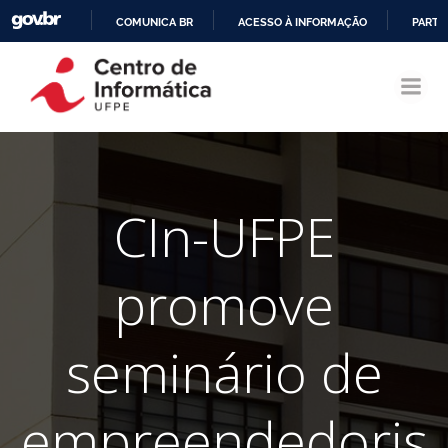
COMUNICA BR
ACESSO À INFORMAÇÃO
PARTI
Pular
IR
para
PARA
o
O
conteúdo
CONTEÚDO
CIn-UFPE
promove
seminário de
empreendedoris