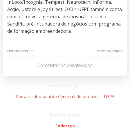
InLoco/Incognia, Tempest, Neurotech, InForma,
Acqio, Ustore e Joy Street. O CIn-UFPE também conta
com o CInove, a gerência de inovação, e com o
SandPit, pré-incubadora de negócios com programa
de formação empreendedora.
Navegação
Navegação
Notícia anterior
Próxima notícia
de
de
Comentários desativados
Post
Post
Sobre este site
Portal institucional do Centro de Informática – UFPE
Encontre-nos
Endereço