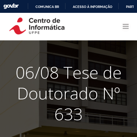
COMUNICA BR
ACESSO À INFORMAÇÃO
PARTI
Pular
IR
para
PARA
o
O
conteúdo
CONTEÚDO
06/08 Tese de
Doutorado Nº
633