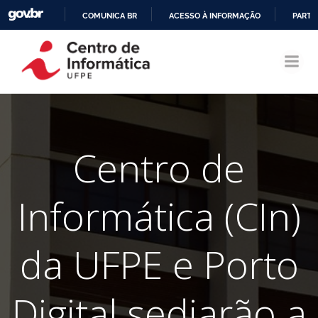
COMUNICA BR
ACESSO À INFORMAÇÃO
PARTI
Pular
IR
para
PARA
o
O
conteúdo
CONTEÚDO
Centro de
Informática (CIn)
da UFPE e Porto
Digital sediarão a