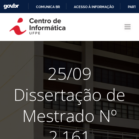
COMUNICA BR
ACESSO À INFORMAÇÃO
PARTI
Pular
IR
para
PARA
o
O
conteúdo
CONTEÚDO
25/09
Dissertação de
Mestrado Nº
2.161