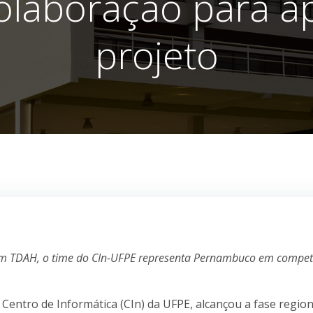
olaboração para a
projeto
m TDAH, o time do CIn-UFPE representa Pernambuco em compet
entro de Informática (CIn) da UFPE, alcançou a fase region