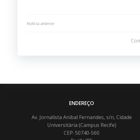
Navegação
Notícia anterior
de
Com
Post
ENDEREÇO
Av. Jornalista Anibal Fernandes, s/n, Cidade
Universitária (Campus Recife)
CEP: 50740-560