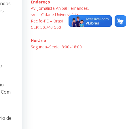
Endereço
andos
Av. Jornalista Aníbal Fernandes,
is
s/n – Cidade Universitária.
Recife-PE – Brasil
CEP: 50.740-560
Horário
Segunda–Sexta: 8:00–18:00
do
ão
. Com
rio de