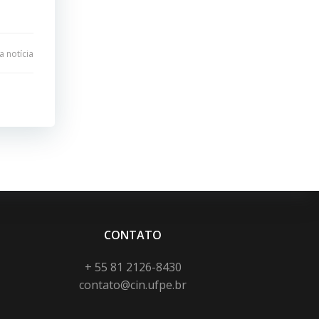
 notícia
CONTATO
+ 55 81 2126-8430
contato@cin.ufpe.br