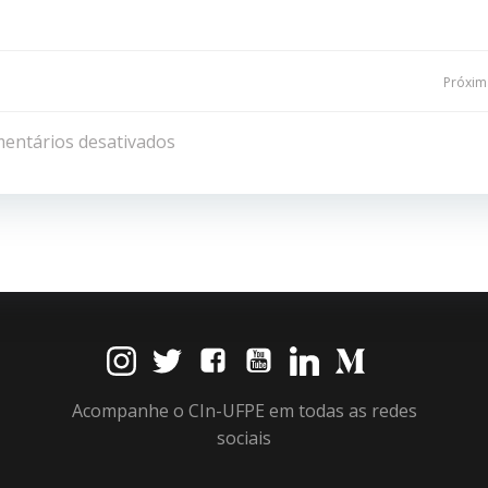
Navegação
Próxima
de
entários desativados
Post
Acompanhe o CIn-UFPE em todas as redes
sociais