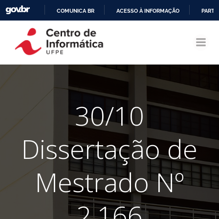
COMUNICA BR
ACESSO À INFORMAÇÃO
PARTI
Pular
IR
para
PARA
o
O
conteúdo
CONTEÚDO
30/10
Dissertação de
Mestrado Nº
2.166