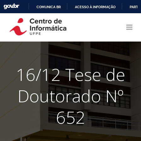
COMUNICA BR
ACESSO À INFORMAÇÃO
PARTI
Pular
IR
para
PARA
o
O
conteúdo
CONTEÚDO
16/12 Tese de
Doutorado Nº
652