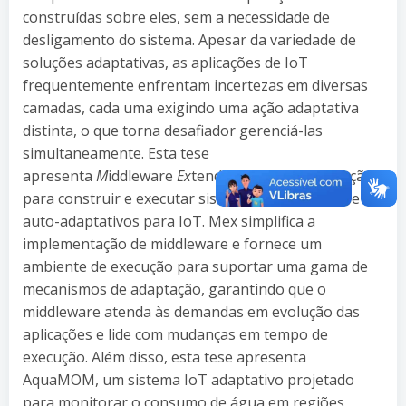
construídas sobre eles, sem a necessidade de
desligamento do sistema. Apesar da variedade de
soluções adaptativas, as aplicações de IoT
frequentemente enfrentam incertezas em diversas
camadas, cada uma exigindo uma ação adaptativa
distinta, o que torna desafiador gerenciá-las
simultaneamente. Esta tese
apresenta
M
iddleware
Ex
tendify (MEx), uma solução
para construir e executar sistemas de middleware
auto-adaptativos para IoT. Mex simplifica a
implementação de middleware e fornece um
ambiente de execução para suportar uma gama de
mecanismos de adaptação, garantindo que o
middleware atenda às demandas em evolução das
aplicações e lide com mudanças em tempo de
execução. Além disso, esta tese apresenta
AquaMOM, um sistema IoT adaptativo projetado
para monitorar o consumo de água em regiões