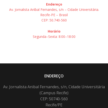
Endereço
Av. Jornalista Aníbal Fernandes, s/n – Cidade Universitária.
Recife-PE – Brasil
CEP: 50.740-560
Horário
Segunda–Sexta: 8:00–18:00
ENDEREÇO
Av. Jornalista Anibal Fernandes, s/n, Cidade Universitária
(Campus Recife)
CEP: 50740-560
Recife/PE