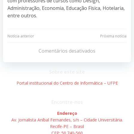
com professores de cursos como Design,
Administração, Economia, Educação Física, Hotelaria,
entre outros.
Navegação
Navegação
Notícia anterior
Próxima notícia
de
de
Comentários desativados
Post
Post
Sobre este site
Portal institucional do Centro de Informática – UFPE
Encontre-nos
Endereço
Av. Jornalista Aníbal Fernandes, s/n – Cidade Universitária.
Recife-PE – Brasil
CEP: 50.740-560