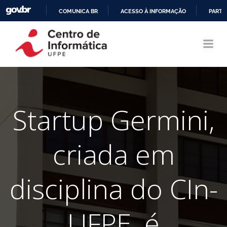
COMUNICA BR
ACESSO À INFORMAÇÃO
PARTI
Pular
IR
para
PARA
o
O
conteúdo
CONTEÚDO
Startup Germini,
criada em
disciplina do CIn-
UFPE, é