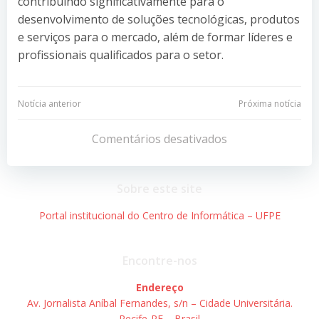
contribuindo significativamente para o
desenvolvimento de soluções tecnológicas, produtos
e serviços para o mercado, além de formar líderes e
profissionais qualificados para o setor.
Navegação
Navegação
Notícia anterior
Próxima notícia
de
de
Comentários desativados
Post
Post
Sobre este site
Portal institucional do Centro de Informática – UFPE
Encontre-nos
Endereço
Av. Jornalista Aníbal Fernandes, s/n – Cidade Universitária.
Recife-PE – Brasil