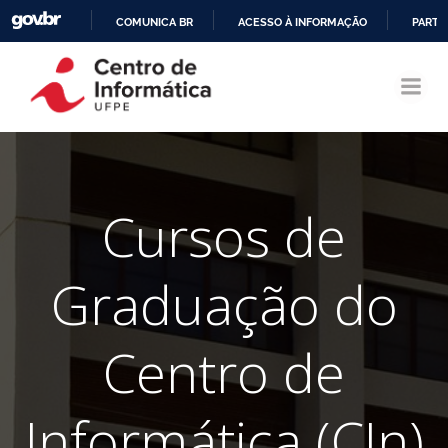
COMUNICA BR
ACESSO À INFORMAÇÃO
PARTI
Pular
IR
para
PARA
o
O
conteúdo
CONTEÚDO
Cursos de
Graduação do
Centro de
Informática (CIn)