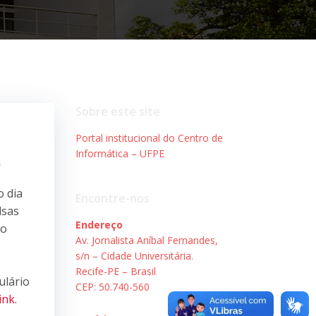
Sobre este site
Portal institucional do Centro de
Informática – UFPE
o
o dia
Encontre-nos
lsas
Endereço
ão
Av. Jornalista Aníbal Fernandes,
s/n – Cidade Universitária.
Recife-PE – Brasil
ulário
CEP: 50.740-560
link
.