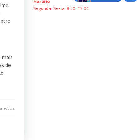
Horário
ximo
Segunda–Sexta: 8:00–18:00
a
entro
e mais
as de
to
 notícia