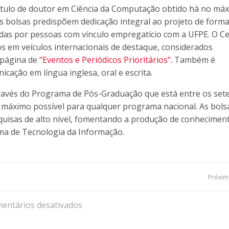
 título de doutor em Ciência da Computação obtido há no má
 As bolsas predispõem dedicação integral ao projeto de form
adas por pessoas com vínculo empregatício com a UFPE. O C
s em veículos internacionais de destaque, considerados
 página de
“Eventos e Periódicos Prioritários”
. Também é
ação em língua inglesa, oral e escrita.
avés do Programa de Pós-Graduação que está entre os set
r máximo possível para qualquer programa nacional. As bols
uisas de alto nível, fomentando a produção de conhecimen
tema de Tecnologia da Informação.
Navegação
Próxima
de
entários desativados