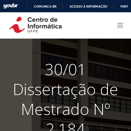
COMUNICA BR
ACESSO À INFORMAÇÃO
PARTI
Pular
IR
para
PARA
o
O
conteúdo
CONTEÚDO
30/01
Dissertação de
Mestrado Nº
2.184