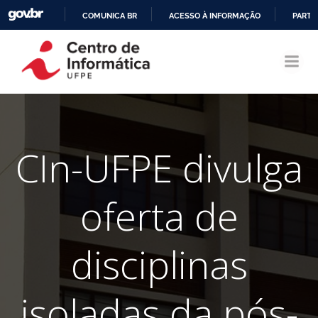
COMUNICA BR
ACESSO À INFORMAÇÃO
PARTI
Pular
IR
para
PARA
o
O
conteúdo
CONTEÚDO
CIn-UFPE divulga
oferta de
disciplinas
isoladas da pós-