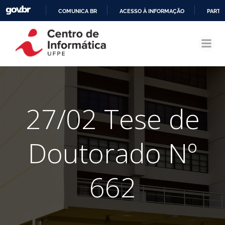
COMUNICA BR
ACESSO À INFORMAÇÃO
PARTI
Pular
IR
para
PARA
o
O
conteúdo
CONTEÚDO
27/02 Tese de
Doutorado Nº
662