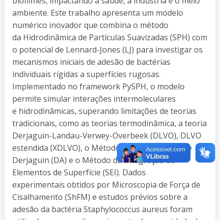
biofilmes, impactando a saúde, a indústria e o meio
ambiente. Este trabalho apresenta um modelo
numérico inovador que combina o método
da Hidrodinâmica de Partículas Suavizadas (SPH) com
o potencial de Lennard-Jones (LJ) para investigar os
mecanismos iniciais de adesão de bactérias
individuais rígidas a superfícies rugosas.
Implementado no framework PySPH, o modelo
permite simular interações intermoleculares
e hidrodinâmicas, superando limitações de teorias
tradicionais, como as teorias termodinâmica, a teoria
Derjaguin-Landau-Verwey-Overbeek (DLVO), DLVO
estendida (XDLVO), o Método da Aproximação de
Derjaguin (DA) e o Método de Integração de
Elementos de Superfície (SEI). Dados
experimentais obtidos por Microscopia de Força de
Cisalhamento (ShFM) e estudos prévios sobre a
adesão da bactéria Staphylococcus aureus foram