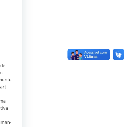
 de
am
amente
art
uma
tiva
Human-