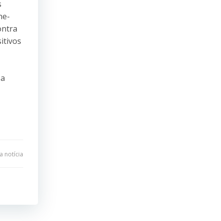
s
he-
ontra
itivos
 a
 notícia