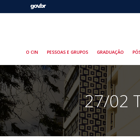
Pular
para
o
conteúdo
O CIN
PESSOAS E GRUPOS
GRADUAÇÃO
PÓ
27/02 