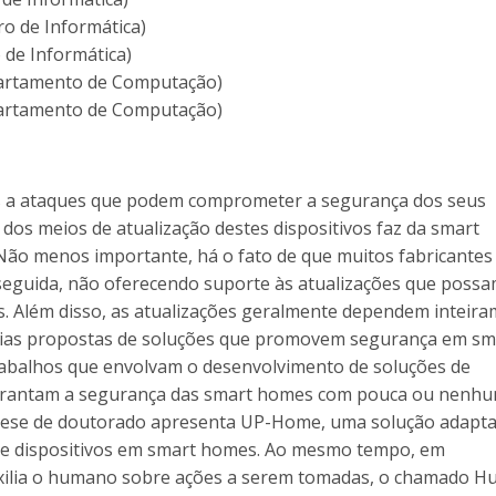
ro de Informática)
 de Informática)
partamento de Computação)
partamento de Computação)
s a ataques que podem comprometer a segurança dos seus
os meios de atualização destes dispositivos faz da smart
ão menos importante, há o fato de que muitos fabricantes
eguida, não oferecendo suporte às atualizações que poss
s. Além disso, as atualizações geralmente dependem inteir
árias propostas de soluções que promovem segurança em sm
rabalhos que envolvam o desenvolvimento de soluções de
 garantam a segurança das smart homes com pouca ou nenh
a tese de doutorado apresenta UP-Home, uma solução adapta
 de dispositivos em smart homes. Ao mesmo tempo, em
uxilia o humano sobre ações a serem tomadas, o chamado 