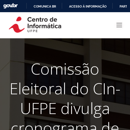
COMUNICA BR
ACESSO À INFORMAÇÃO
PARTI
Pular
IR
para
PARA
o
O
conteúdo
CONTEÚDO
Comissão
Eleitoral do CIn-
UFPE divulga
cronograma de