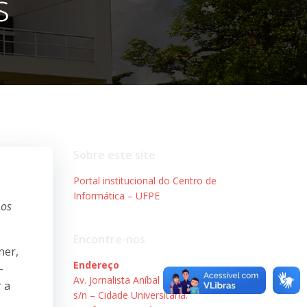
s
Sobre este site
Portal institucional do Centro de
Informática – UFPE
 os
Encontre-nos
ner,
Endereço
–
Av. Jornalista Aníbal Fernandes,
 a
s/n – Cidade Universitária.