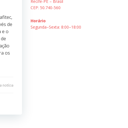
Recife-PE – Brasil
CEP: 50.740-560
fitec,
Horário
vés de
Segunda–Sexta: 8:00–18:00
 e o
 de
tação
ra os
 notícia