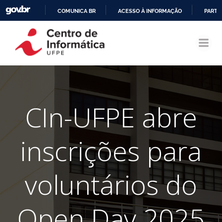
COMUNICA BR
ACESSO À INFORMAÇÃO
PARTI
Pular
IR
para
PARA
o
O
conteúdo
CONTEÚDO
CIn-UFPE abre
inscrições para
voluntários do
Open Day 2025