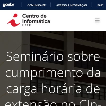
COMUNICA BR
ACESSO À INFORMAÇÃO
PARTI
Pular
IR
para
PARA
o
O
conteúdo
CONTEÚDO
Seminário sobre
cumprimento da
carga horária de
extensão no CIn-