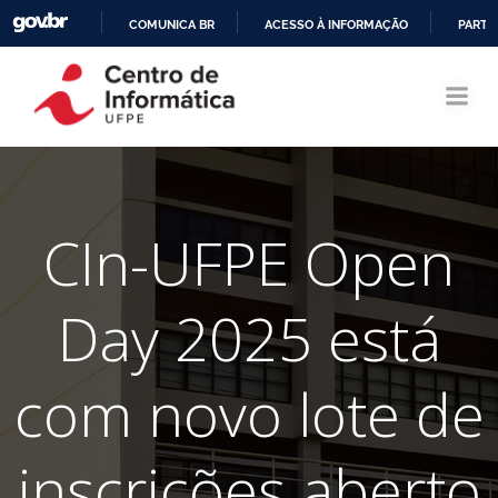
COMUNICA BR
ACESSO À INFORMAÇÃO
PARTI
Pular
IR
para
PARA
o
O
conteúdo
CONTEÚDO
CIn-UFPE Open
Day 2025 está
com novo lote de
inscrições aberto