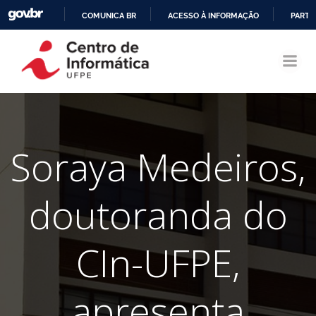
COMUNICA BR
ACESSO À INFORMAÇÃO
PARTI
Pular
IR
para
PARA
o
O
conteúdo
CONTEÚDO
Soraya Medeiros,
doutoranda do
CIn-UFPE,
apresenta