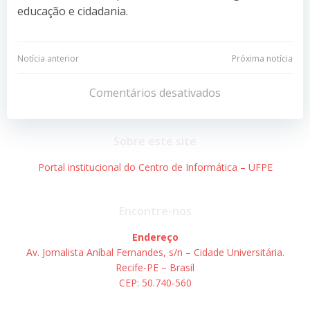
educação e cidadania.
Navegação
Navegação
Notícia anterior
Próxima notícia
de
de
Comentários desativados
Post
Post
Sobre este site
Portal institucional do Centro de Informática – UFPE
Encontre-nos
Endereço
Av. Jornalista Aníbal Fernandes, s/n – Cidade Universitária.
Recife-PE – Brasil
CEP: 50.740-560