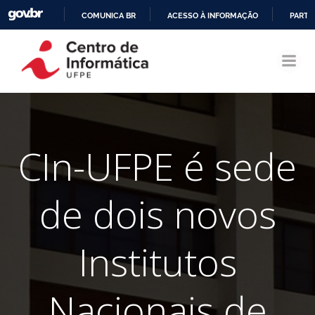
COMUNICA BR
ACESSO À INFORMAÇÃO
PARTI
Pular
IR
para
PARA
o
O
conteúdo
CONTEÚDO
CIn-UFPE é sede
de dois novos
Institutos
Nacionais de