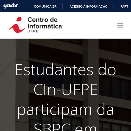
COMUNICA BR
ACESSO À INFORMAÇÃO
PARTI
Pular
IR
para
PARA
o
O
conteúdo
CONTEÚDO
Estudantes do
CIn-UFPE
participam da
SBPC em