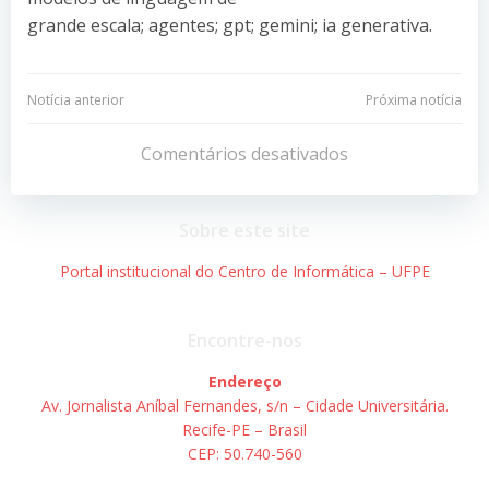
grande escala; agentes; gpt; gemini; ia generativa.
Navegação
Navegação
Notícia anterior
Próxima notícia
de
de
Comentários desativados
Post
Post
Sobre este site
Portal institucional do Centro de Informática – UFPE
Encontre-nos
Endereço
Av. Jornalista Aníbal Fernandes, s/n – Cidade Universitária.
Recife-PE – Brasil
CEP: 50.740-560