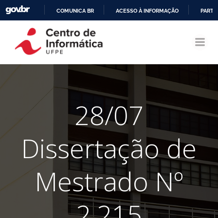
COMUNICA BR
ACESSO À INFORMAÇÃO
PARTI
Pular
IR
para
PARA
o
O
conteúdo
CONTEÚDO
28/07
Dissertação de
Mestrado Nº
2.215