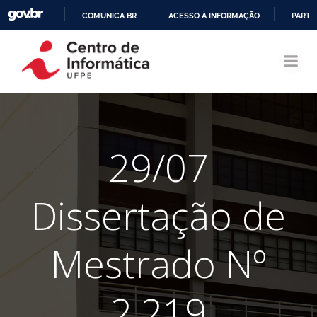
COMUNICA BR
ACESSO À INFORMAÇÃO
PARTI
Pular
IR
para
PARA
o
O
conteúdo
CONTEÚDO
29/07
Dissertação de
Mestrado Nº
2.219