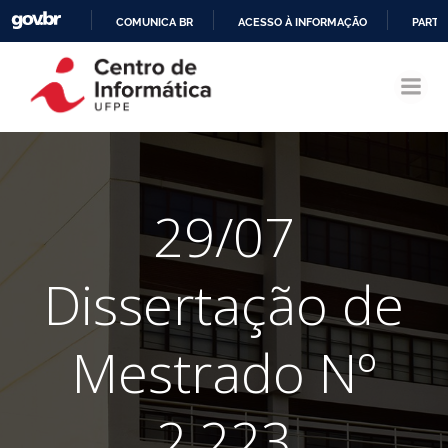
COMUNICA BR
ACESSO À INFORMAÇÃO
PARTI
Pular
IR
para
PARA
o
O
conteúdo
CONTEÚDO
29/07
Dissertação de
Mestrado Nº
2.223