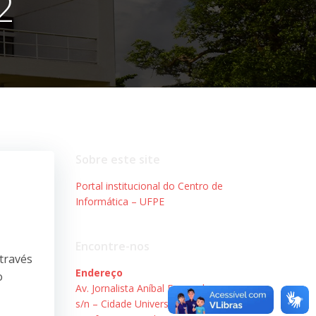
2
Sobre este site
Portal institucional do Centro de
Informática – UFPE
Encontre-nos
través
Endereço
o
Av. Jornalista Aníbal Fernandes,
s/n – Cidade Universitária.