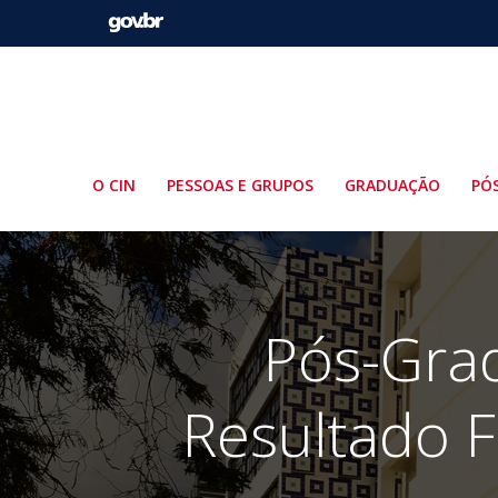
Pular
para
o
conteúdo
O CIN
PESSOAS E GRUPOS
GRADUAÇÃO
PÓ
Pós-Grad
Resultado F