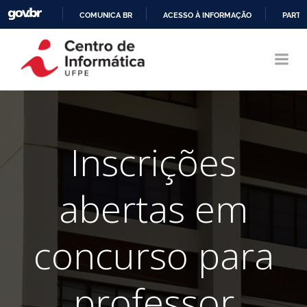
COMUNICA BR
ACESSO À INFORMAÇÃO
PARTI
Pular
IR
para
PARA
o
O
conteúdo
CONTEÚDO
Inscrições
abertas em
concurso para
professor