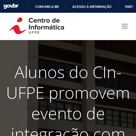
COMUNICA BR
ACESSO À INFORMAÇÃO
PARTI
Pular
IR
para
PARA
o
O
conteúdo
CONTEÚDO
Alunos do CIn-
UFPE promovem
evento de
integração com