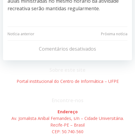
aulas ministradas no mesmo horário da atividade
recreativa serão mantidas regularmente.
Navegação
Navegação
Notícia anterior
Próxima notícia
de
de
Comentários desativados
Post
Post
Sobre este site
Portal institucional do Centro de Informática – UFPE
Encontre-nos
Endereço
Av. Jornalista Aníbal Fernandes, s/n – Cidade Universitária.
Recife-PE – Brasil
CEP: 50.740-560