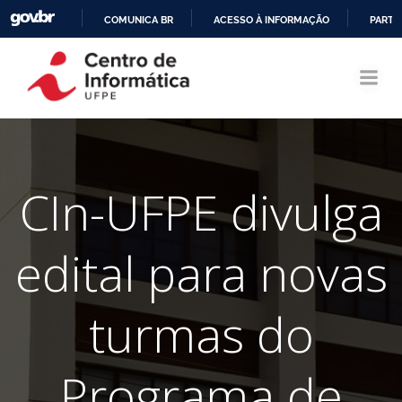
COMUNICA BR
ACESSO À INFORMAÇÃO
PARTI
Pular
IR
para
PARA
o
O
conteúdo
CONTEÚDO
CIn-UFPE divulga
edital para novas
turmas do
Programa de