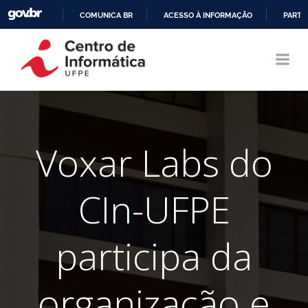
COMUNICA BR
ACESSO À INFORMAÇÃO
PARTI
Pular
IR
para
PARA
o
O
conteúdo
CONTEÚDO
Voxar Labs do
CIn-UFPE
participa da
organização e