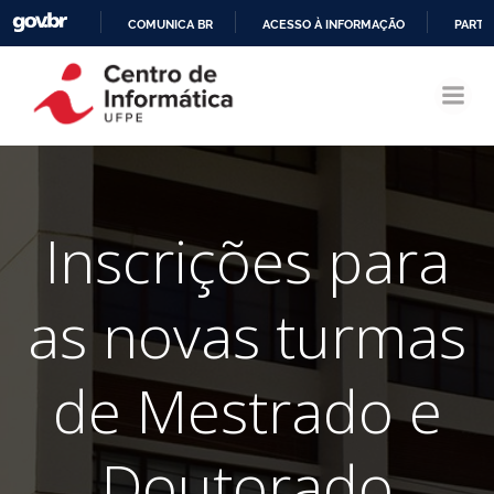
COMUNICA BR
ACESSO À INFORMAÇÃO
PARTI
Pular
IR
para
PARA
o
O
conteúdo
CONTEÚDO
Inscrições para
as novas turmas
de Mestrado e
Doutorado