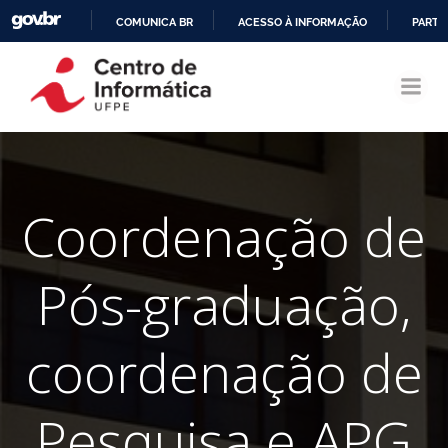
COMUNICA BR
ACESSO À INFORMAÇÃO
PARTI
Pular
IR
para
PARA
o
O
conteúdo
CONTEÚDO
Coordenação de
Pós-graduação,
coordenação de
Pesquisa e APG