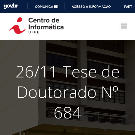
COMUNICA BR
ACESSO À INFORMAÇÃO
PARTI
Pular
IR
para
PARA
o
O
conteúdo
CONTEÚDO
26/11 Tese de
Doutorado Nº
684