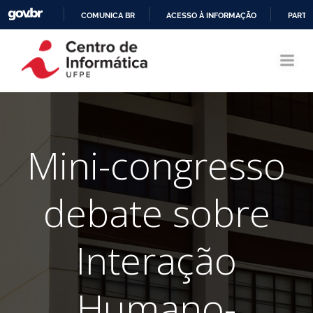
COMUNICA BR
ACESSO À INFORMAÇÃO
PARTI
Pular
IR
para
PARA
o
O
conteúdo
CONTEÚDO
Mini-congresso
debate sobre
Interação
Humano-