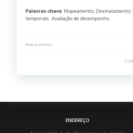
Palavras-chave
: Mapeamento; Desmatamento; 
temporais; Avaliação de desempenho.
Navegação
Notícia anterior
de
Com
Post
ENDEREÇO