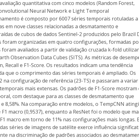
avaliação quantitativa com cinco modelos (Random Forest,
onvolutional Neural Network e Light Temporal
einamento é composto por 6007 séries temporais rotuladas a 
as em nove classes relacionadas a desmatamento e
traídas de cubos de dados Sentinel-2 produzidos pelo Brazil 
s foram organizadas em quatro configurações, formadas po
foram avaliados a partir de validação cruzada k-fold utiliza
 Earth Observation Data Cubes (SITS). As métricas de desem
n, Recall e F1-Score. Os resultados indicam uma tendência
a que o comprimento das séries temporais é ampliado. Os
 na configuração de referência (23-TS) e passaram a variar
s temporais mais extensas. Os padrões de F1-Score mostram
poral, com destaque para as classes de desmatamento que
 e 8,58%. Na comparação entre modelos, o TempCNN atingi
e F1 macro (0,9537), enquanto a ResNet foi o modelo que ma
 F1 macro em torno de 11% nas configurações mais longas. 
s séries de imagens de satélite exerce influência significat
nte na discriminação de padrões associados ao desmatamen