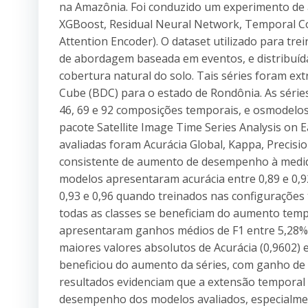
na Amazônia. Foi conduzido um experimento de 
XGBoost, Residual Neural Network, Temporal C
Attention Encoder). O dataset utilizado para tr
de abordagem baseada em eventos, e distribuíd
cobertura natural do solo. Tais séries foram ex
Cube (BDC) para o estado de Rondônia. As série
46, 69 e 92 composições temporais, e osmodelos 
pacote Satellite Image Time Series Analysis on
avaliadas foram Acurácia Global, Kappa, Precisio
consistente de aumento de desempenho à medid
modelos apresentaram acurácia entre 0,89 e 0,92
0,93 e 0,96 quando treinados nas configuraçõe
todas as classes se beneficiam do aumento tem
apresentaram ganhos médios de F1 entre 5,28%
maiores valores absolutos de Acurácia (0,9602) 
beneficiou do aumento da séries, com ganho de
resultados evidenciam que a extensão temporal da
desempenho dos modelos avaliados, especialme