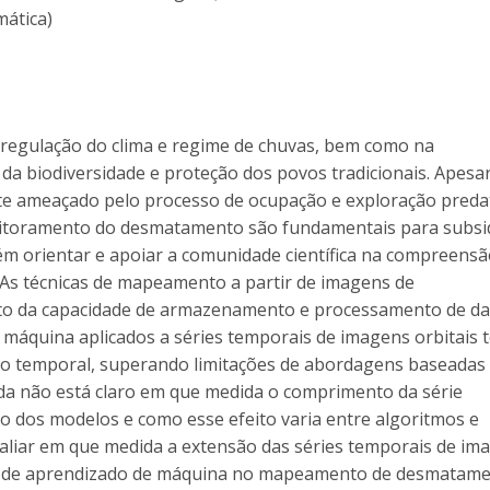
mática)
egulação do clima e regime de chuvas, bem como na
da biodiversidade e proteção dos povos tradicionais. Apesa
te ameaçado pelo processo de ocupação e exploração preda
nitoramento do desmatamento são fundamentais para subsi
 além orientar e apoiar a comunidade científica na compreens
 As técnicas de mapeamento a partir de imagens de
o da capacidade de armazenamento e processamento de da
máquina aplicados a séries temporais de imagens orbitais 
xto temporal, superando limitações de abordagens baseadas
nda não está claro em que medida o comprimento da série
 dos modelos e como esse efeito varia entre algoritmos e
avaliar em que medida a extensão das séries temporais de im
os de aprendizado de máquina no mapeamento de desmatam