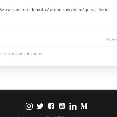
Sensoriamento Remoto Aprendizado de máquina; Séries
Navegação
Próxima
de
entários desativados
Post