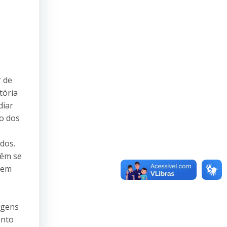
r de
tória
diar
ão dos
dos.
têm se
 em
agens
ento