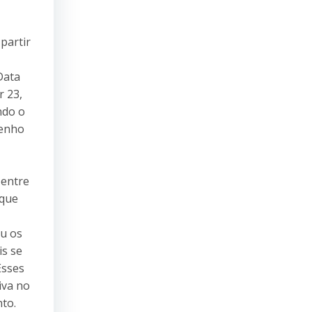
partir
Data
r 23,
ndo o
penho
 entre
 que
u os
is se
Esses
iva no
to.