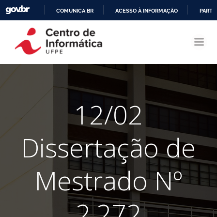
COMUNICA BR
ACESSO À INFORMAÇÃO
PARTI
Pular
IR
para
PARA
o
O
conteúdo
CONTEÚDO
12/02
Dissertação de
Mestrado Nº
2.272