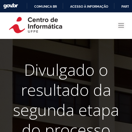
COMUNICA BR
ACESSO À INFORMAÇÃO
PARTI
Pular
IR
para
PARA
o
O
conteúdo
CONTEÚDO
Divulgado o
resultado da
segunda etapa
do processo