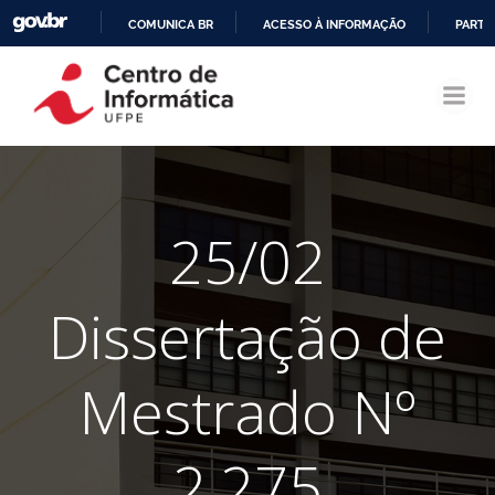
COMUNICA BR
ACESSO À INFORMAÇÃO
PARTI
Pular
IR
para
PARA
o
O
conteúdo
CONTEÚDO
25/02
Dissertação de
Mestrado Nº
2.275