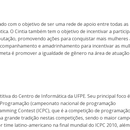
ado com o objetivo de ser uma rede de apoio entre todas as
ca. O Cintia também tem o objetivo de incentivar a partici
mputação, promovendo ações para conquistar mais mulheres 
o acompanhamento e amadrinhamento para incentivar as mul
e meta é promover a igualdade de gênero na área de atuação
iva do Centro de Informática da UFPE. Seu principal foco é
e Programação (campeonato nacional de programação
gramming Contest (ICPC), que é a competição de programaçã
a grande tradição nestas competições, sendo o maior cam
hor time latino-americano na final mundial do ICPC 2010, além