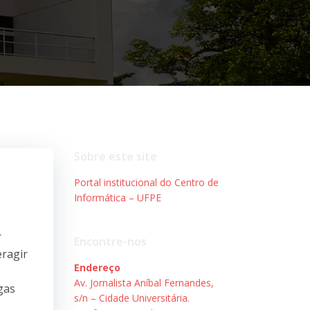
Sobre este site
Portal institucional do Centro de
Informática – UFPE
r
Encontre-nos
eragir
Endereço
Av. Jornalista Aníbal Fernandes,
gas
s/n – Cidade Universitária.