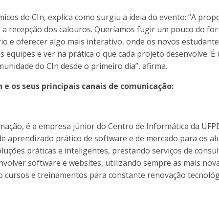
cos do CIn, explica como surgiu a ideia do evento: “A prop
r a recepção dos calouros. Queríamos fugir um pouco do fo
io e oferecer algo mais interativo, onde os novos estudant
 equipes e ver na prática o que cada projeto desenvolve. É
unidade do CIn desde o primeiro dia”, afirma.
 e os seus principais canais de comunicação:
rmação, é a empresa júnior do Centro de Informática da UFP
e aprendizado prático de software e de mercado para os a
luções práticas e inteligentes, prestando serviços de consul
nvolver software e websites, utilizando sempre as mais nov
 cursos e treinamentos para constante renovação tecnológ