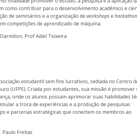
como finalidade promover o estudo, a pesquisa e a aplicação d
bem como contribuir para o desenvolvimento acadêmico e cien
zação de seminários e a organização de
workshops
e
hackathon
 em competições de aprendizado de máquina.
Darmiton, Prof Adiel Teixeira
sociação estudantil sem fins lucrativos, sediada no Centro d
buco (UFPE). Criada por estudantes, sua missão é promover
ança, onde os alunos possam aprimorar suas habilidades té
imular a troca de experiências e a produção de pesquisas
ps e parcerias estratégicas que conectem os membros ao
 Paulo Freitas