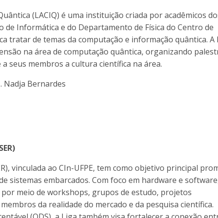
ântica (LACIQ) é uma instituição criada por acadêmicos do
 de Informática e do Departamento de Física do Centro de
sca tratar de temas da computação e informação quântica. A
xtensão na área de computação quântica, organizando palest
 seus membros a cultura científica na área.
ª. Nadja Bernardes
SER)
), vinculada ao CIn-UFPE, tem como objetivo principal pro
 de sistemas embarcados. Com foco em hardware e software
 por meio de workshops, grupos de estudo, projetos
membros da realidade do mercado e da pesquisa científica.
entável (ODS), a Liga também visa fortalecer a conexão ent