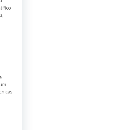
a
tífico
s
,
e
 um
cnicas