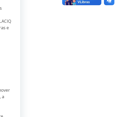
s
 LACIQ
ras e
mover
, a
re