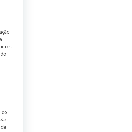
pação
a
heres
 do
o de
peão
 de