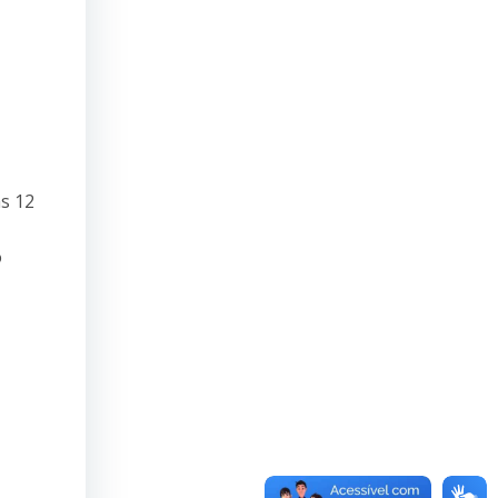
s 12
o