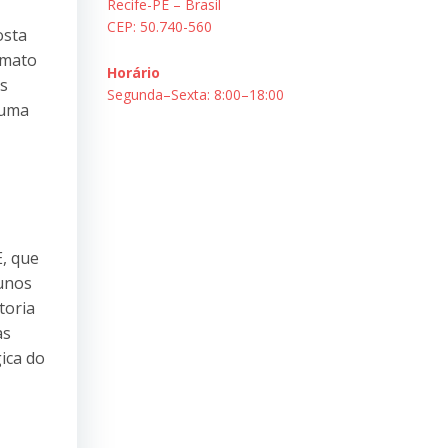
Recife-PE – Brasil
CEP: 50.740-560
osta
rmato
Horário
es
Segunda–Sexta: 8:00–18:00
 uma
E, que
lunos
toria
as
ica do