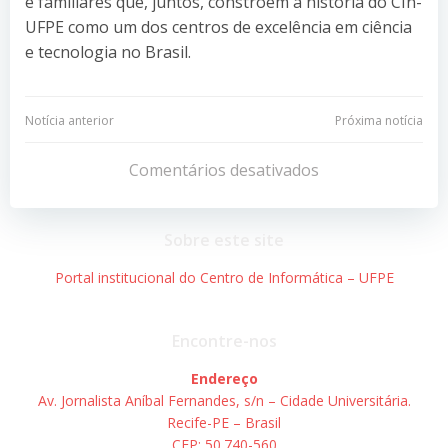
e familiares que, juntos, constroem a história do CIn-
UFPE como um dos centros de excelência em ciência
e tecnologia no Brasil.
Navegação
Navegação
Notícia anterior
Próxima notícia
de
de
Comentários desativados
Post
Post
Sobre este site
Portal institucional do Centro de Informática – UFPE
Encontre-nos
Endereço
Av. Jornalista Aníbal Fernandes, s/n – Cidade Universitária.
Recife-PE – Brasil
CEP: 50.740-560