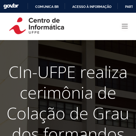
COMUNICA BR
ACESSO À INFORMAÇÃO
PARTI
Pular
IR
para
PARA
o
O
conteúdo
CONTEÚDO
CIn-UFPE realiza
cerimônia de
Colação de Grau
dos formandos