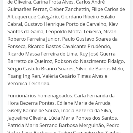
de Oliveira, Carina Frota Alves, Carlos André
Guimarães Ferraz, Cleber Zanchettin, Filipe Carlos de
Albuquerque Calegário, Giordano Ribeiro Eulalio
Cabral, Gustavo Henrique Porto de Carvalho, Kiev
Santos da Gama, Leopoldo Motta Teixeira, Nivan
Roberto Ferreira Junior, Paulo Gustavo Soares da
Fonseca, Ricardo Bastos Cavalcante Prudêncio,
Ricardo Massa Ferreira de Lima, Ruy José Guerra
Barretto de Queiroz, Robson do Nascimento Fidalgo,
Sérgio Castelo Branco Soares, Silvio de Barros Melo,
Tsang Ing Ren, Valéria Cesário Times Alves e
Veronica Teichrieb.
Funcionários homenageados: Carla Fernanda da
Hora Bezerra Pontes, Edilene Maria de Arruda,
Giselly Karine de Souza, Inácia Bezerra da Silva,
Jaqueline Oliveira, Lúcia Maria Pontes dos Santos,
Patrícia Maria Serrano Barbosa Mergulhão, Pedro
Victor Lima Barbosa e Tadeu Cassimiro dos Santos.