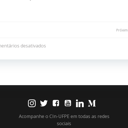
Navegação
Próxima
de
entários desativados
Post
Acompanhe o CIn-UFPE em todas as redes
sociais