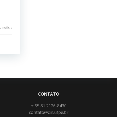
 notícia
CONTATO
+ 55 81 2126-8430
contato@cin.ufpe.br