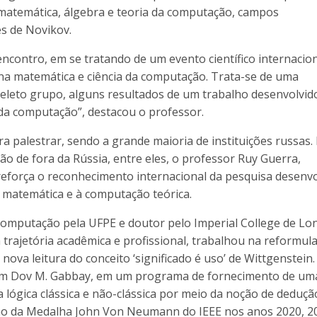
a matemática, álgebra e teoria da computação, campos
s de Novikov.
ncontro, em se tratando de um evento científico internacio
na matemática e ciência da computação. Trata-se de uma
eleto grupo, alguns resultados de um trabalho desenvolvid
a computação”, destacou o professor.
 palestrar, sendo a grande maioria de instituições russas.
ão de fora da Rússia, entre eles, o professor Ruy Guerra,
 reforça o reconhecimento internacional da pesquisa desenvo
à matemática e à computação teórica.
omputação pela UFPE e doutor pelo Imperial College de Lo
 trajetória acadêmica e profissional, trabalhou na reformul
ova leitura do conceito ‘significado é uso’ de Wittgenstein
 com Dov M. Gabbay, em um programa de fornecimento de um
a lógica clássica e não-clássica por meio da noção de deduçã
ção da Medalha John Von Neumann do IEEE nos anos 2020, 2