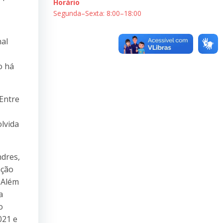
Horário
Segunda–Sexta: 8:00–18:00
nal
o há
 Entre
lvida
ndres,
ação
. Além
a
o
021 e