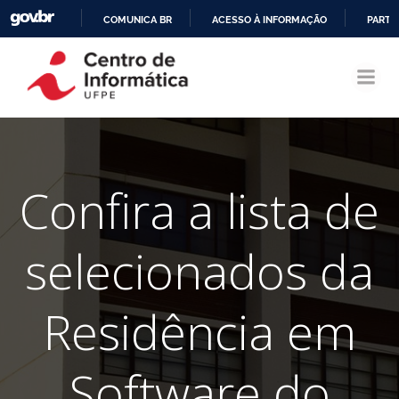
COMUNICA BR
ACESSO À INFORMAÇÃO
PARTI
Pular
IR
para
PARA
o
O
conteúdo
CONTEÚDO
Confira a lista de
selecionados da
Residência em
Software do