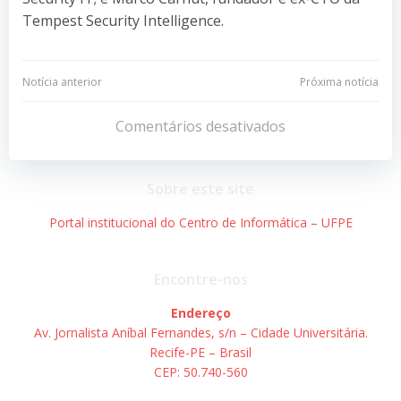
Tempest Security Intelligence.
Navegação
Navegação
Notícia anterior
Próxima notícia
de
de
Comentários desativados
Post
Post
Sobre este site
Portal institucional do Centro de Informática – UFPE
Encontre-nos
Endereço
Av. Jornalista Aníbal Fernandes, s/n – Cidade Universitária.
Recife-PE – Brasil
CEP: 50.740-560