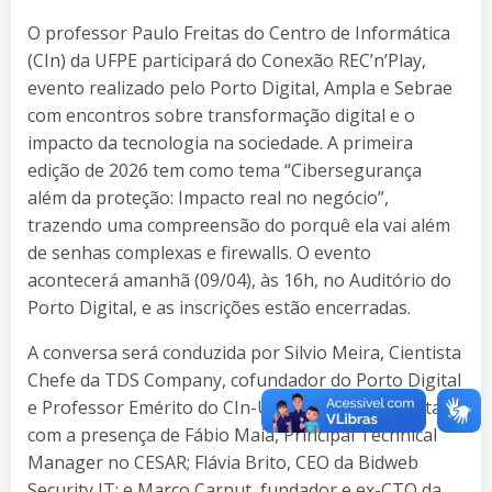
O professor Paulo Freitas do Centro de Informática
(CIn) da UFPE participará do Conexão REC’n’Play,
evento realizado pelo Porto Digital, Ampla e Sebrae
com encontros sobre transformação digital e o
impacto da tecnologia na sociedade. A primeira
edição de 2026 tem como tema “Cibersegurança
além da proteção: Impacto real no negócio”,
trazendo uma compreensão do porquê ela vai além
de senhas complexas e firewalls. O evento
acontecerá amanhã (09/04), às 16h, no Auditório do
Porto Digital, e as inscrições estão encerradas.
A conversa será conduzida por Silvio Meira, Cientista
Chefe da TDS Company, cofundador do Porto Digital
e Professor Emérito do CIn-UFPE, e também contará
com a presença de Fábio Maia, Principal Technical
Manager no CESAR; Flávia Brito, CEO da Bidweb
Security IT; e Marco Carnut, fundador e ex-CTO da