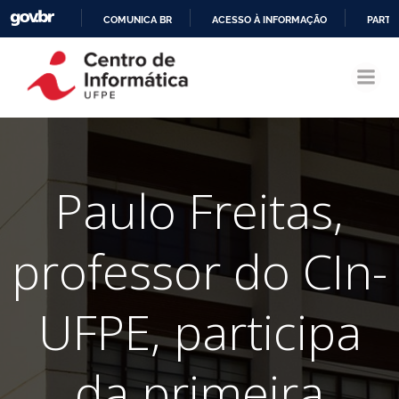
COMUNICA BR
ACESSO À INFORMAÇÃO
PARTI
Pular
IR
para
PARA
o
O
conteúdo
CONTEÚDO
Paulo Freitas,
professor do CIn-
UFPE, participa
da primeira