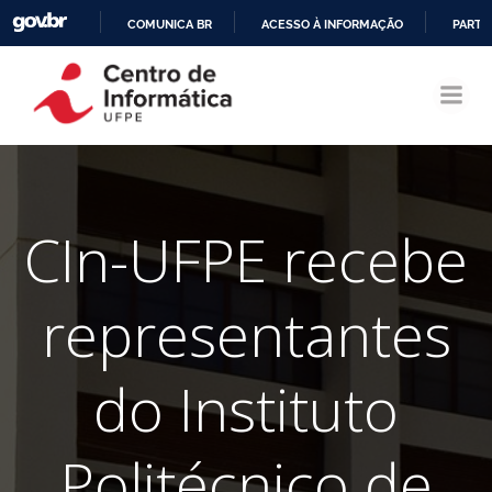
COMUNICA BR
ACESSO À INFORMAÇÃO
PARTI
Pular
IR
para
PARA
o
O
conteúdo
CONTEÚDO
CIn-UFPE recebe
representantes
do Instituto
Politécnico de