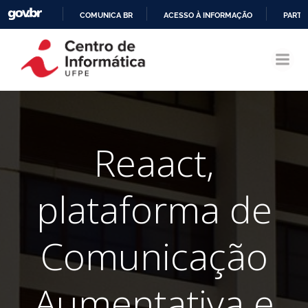
COMUNICA BR
ACESSO À INFORMAÇÃO
PARTI
Pular
IR
para
PARA
o
O
conteúdo
CONTEÚDO
Reaact,
plataforma de
Comunicação
Aumentativa e