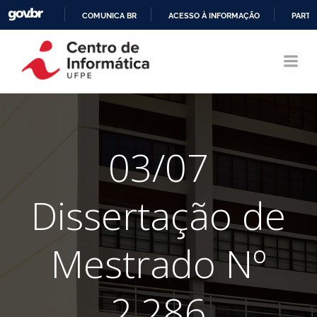
COMUNICA BR
ACESSO À INFORMAÇÃO
PARTI
Pular
IR
para
PARA
o
O
conteúdo
CONTEÚDO
03/07
Dissertação de
Mestrado Nº
2.286